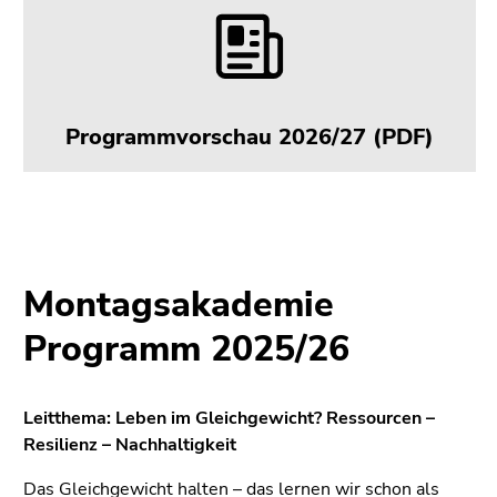
4)
Zu
den
Zusatzinformationen
(Zugriffstaste
Programmvorschau 2026/27 (PDF)
5)
Zu
den
Seiteneinstellungen
(Benutzer/Sprache)
(Zugriffstaste
Montagsakademie
8)
Zur
Programm 2025/26
Suche
(Zugriffstaste
9)
Leitthema: Leben im Gleichgewicht? Ressourcen –
Resilienz – Nachhaltigkeit
Ende
dieses
Das Gleichgewicht halten – das lernen wir schon als