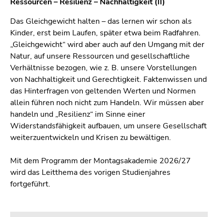
bestätigen
Ressourcen – Resilienz – Nachhaltigkeit (II)
Sie diesen
Das Gleichgewicht halten – das lernen wir schon als
Link.
Kinder, erst beim Laufen, später etwa beim Radfahren.
„Gleichgewicht“ wird aber auch auf den Umgang mit der
Beginn
Zum
Natur, auf unsere Ressourcen und gesellschaftliche
des
Inhalt
Verhältnisse bezogen, wie z. B. unsere Vorstellungen
Seitenbereichs:
(Zugriffstaste
von Nachhaltigkeit und Gerechtigkeit. Faktenwissen und
Seitenbereiche:
1)
das Hinterfragen von geltenden Werten und Normen
Zur
allein führen noch nicht zum Handeln. Wir müssen aber
Positionsanzeige
handeln und „Resilienz“ im Sinne einer
(Zugriffstaste
Widerstandsfähigkeit aufbauen, um unsere Gesellschaft
2)
weiterzuentwickeln und Krisen zu bewältigen.
Zur
Hauptnavigation
Mit dem Programm der Montagsakademie 2026/27
(Zugriffstaste
wird das Leitthema des vorigen Studienjahres
3)
fortgeführt.
Zur
Unternavigation
(Zugriffstaste