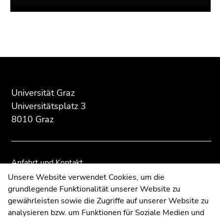
Beginn
Ende
Ende
des
dieses
dieses
Seitenbereichs:
Seitenbereichs.
Seitenbereichs.
Zusatzinformationen:
Zur
Zur
Universität Graz
Übersicht
Übersicht
Universitätsplatz 3
der
der
8010 Graz
Seitenbereiche
Seitenbereiche
Anfahrt und Kontakt
Kommunikation und Öffentlichkeitsarbeit
Unsere Website verwendet Cookies, um die
grundlegende Funktionalität unserer Website zu
Moodle
gewährleisten sowie die Zugriffe auf unserer Website zu
UNIGRAZonline
analysieren bzw. um Funktionen für Soziale Medien und
Impressum