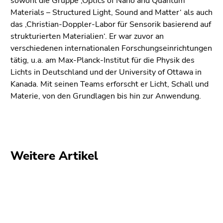
sowohl die Gruppe ‚Optics of Nano and Quantum
Seitenbereiche
Materials – Structured Light, Sound and Matter‘ als auch
das ‚Christian-Doppler-Labor für Sensorik basierend auf
strukturierten Materialien‘. Er war zuvor an
verschiedenen internationalen Forschungseinrichtungen
tätig, u.a. am Max-Planck-Institut für die Physik des
Lichts in Deutschland und der University of Ottawa in
Kanada. Mit seinen Teams erforscht er Licht, Schall und
Materie, von den Grundlagen bis hin zur Anwendung.
Weitere Artikel