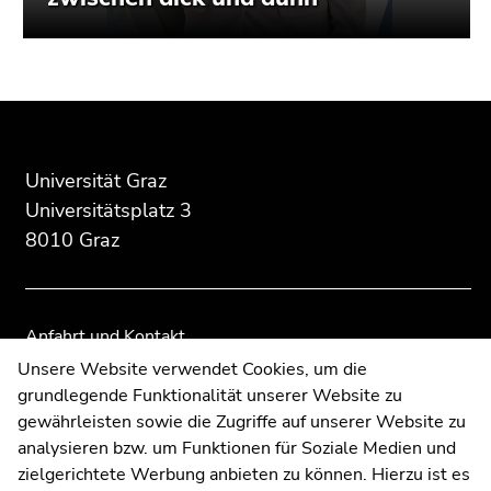
Beginn
Ende
Ende
des
dieses
dieses
Seitenbereichs:
Seitenbereichs.
Seitenbereichs.
Zusatzinformationen:
Zur
Zur
Universität Graz
Übersicht
Übersicht
Universitätsplatz 3
der
der
8010 Graz
Seitenbereiche
Seitenbereiche
Anfahrt und Kontakt
Kommunikation und Öffentlichkeitsarbeit
Unsere Website verwendet Cookies, um die
grundlegende Funktionalität unserer Website zu
Moodle
gewährleisten sowie die Zugriffe auf unserer Website zu
UNIGRAZonline
analysieren bzw. um Funktionen für Soziale Medien und
Impressum
zielgerichtete Werbung anbieten zu können. Hierzu ist es
Datenschutzerklärung