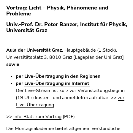
bestätigen
Vortrag: Licht – Physik, Phänomene und
Sie diesen
Probleme
Link.
Univ.-Prof. Dr. Peter Banzer, Institut für Physik,
Beginn
Zum
Universität Graz
des
Inhalt
Seitenbereichs:
(Zugriffstaste
Seitenbereiche:
1)
Aula der Universität Graz
, Hauptgebäude (1.Stock),
Zur
Universitätsplatz 3, 8010 Graz [
Lageplan der Uni Graz
]
Positionsanzeige
sowie
(Zugriffstaste
per
Live-Übertragung in den Regionen
2)
per
Live-Übertragung im Internet
Zur
Der Live-Stream ist kurz vor Veranstaltungsbeginn
Hauptnavigation
(19 Uhr) kosten- und anmeldefrei aufrufbar. >>
zur
(Zugriffstaste
Live-Übertragung
3)
Zu
>>
Info-Blatt zum Vortrag
(PDF)
den
Zusatzinformationen
Die Montagsakademie bietet allgemein verständliche