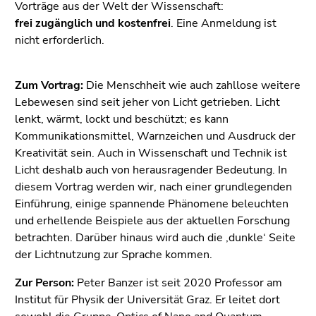
(Zugriffstaste
Vorträge aus der Welt der Wissenschaft:
5)
frei zugänglich und kostenfrei
. Eine Anmeldung ist
Zu
nicht erforderlich.
den
Seiteneinstellungen
Zum Vortrag:
Die Menschheit wie auch zahllose weitere
(Benutzer/Sprache)
Lebewesen sind seit jeher von Licht getrieben. Licht
(Zugriffstaste
lenkt, wärmt, lockt und beschützt; es kann
8)
Kommunikationsmittel, Warnzeichen und Ausdruck der
Zur
Kreativität sein. Auch in Wissenschaft und Technik ist
Suche
Licht deshalb auch von herausragender Bedeutung. In
(Zugriffstaste
diesem Vortrag werden wir, nach einer grundlegenden
9)
Einführung, einige spannende Phänomene beleuchten
Ende
und erhellende Beispiele aus der aktuellen Forschung
dieses
betrachten. Darüber hinaus wird auch die ‚dunkle‘ Seite
Seitenbereichs.
der Lichtnutzung zur Sprache kommen.
Zur
Zur Person:
Peter Banzer ist seit 2020 Professor am
Übersicht
Institut für Physik der Universität Graz. Er leitet dort
der